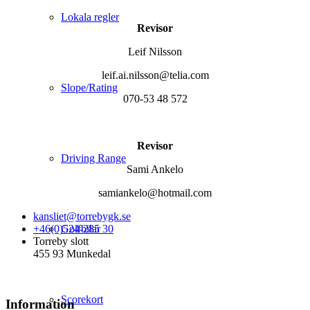
Lokala regler
Revisor
Leif Nilsson
leif.ai.nilsson@telia.com
Slope/Rating
070-53 48 572
Revisor
Driving Range
Sami Ankelo
samiankelo@hotmail.com
kansliet@torrebygk.se
+46(0)524-285 30
Golfbilar
Torreby slott
455 93 Munkedal
Scorekort
Information