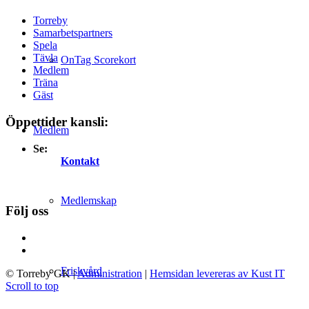
Torreby
Samarbetspartners
Spela
Tävla
OnTag Scorekort
Medlem
Träna
Gäst
Öppettider kansli:
Medlem
Se:
Kontakt
Medlemskap
Följ oss
Friskvård
© Torreby GK
|
Administration
|
Hemsidan levereras av Kust IT
Scroll to top