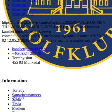
Share on Tumblr
Share on Vk
Share on Reddit
Share by Mail
https://torrebygk.se/wp-content/uploads/2025/05/VALKOMMEN-
TILL-MIX-SCRAMBLE-2025-1-pdf.jpg
1497
1058
kansliet
kansliet
https://torrebygk.se/wp-
content/uploads/2024/07/Torrebysvg.svg
kansliet kansliet
2025-05-
02 12:05:27
2025-05-02 12:05:27
2-manna-scramble-mix 24 maj
kansliet@torrebygk.se
+46(0)524-285 30
Torreby slott
455 93 Munkedal
Information
Torreby
Samarbetspartners
Torreby
Spela
Tävla
Medlem