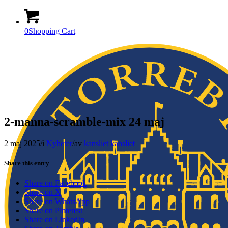
0
Shopping Cart
2-manna-scramble-mix 24 maj
2 maj 2025
/
i
Nyheter
/
av
kansliet kansliet
Share this entry
Share on Facebook
Share on X
Share on WhatsApp
Share on Pinterest
Share on LinkedIn