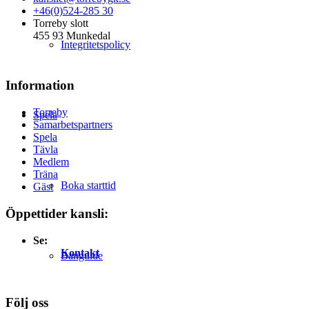
+46(0)524-285 30
Torreby slott
455 93 Munkedal
Integritetspolicy
Information
Torreby
Spela
Samarbetspartners
Spela
Tävla
Medlem
Träna
Boka starttid
Gäst
Öppettider kansli:
Se:
Kontakt
Banguide
Följ oss