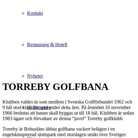
Kontakt
Restaurang & Hotell
Nyheter
TORREBY GOLFBANA
Klubben valdes in som medlem i Svenska Golfförbundet 1962 och
9 hål stod klara för spel under detta året. På årsmötet 10 november
Hjärtstartare
1966 beslutas att banan skall byggas ut till 18 hål. Klubben är sedan
1983 ägare och förvaltare av denna “juvel” Torreby golfklubb
Torreby är Bohusläns äldsta golfbana vackert belägen i en
engelskinspirerad slottspark med storslagen utsikt över Sveriges