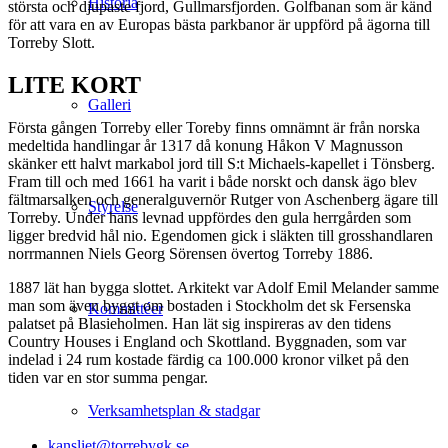
Historia
största och djupaste fjord, Gullmarsfjorden. Golfbanan som är känd
för att vara en av Europas bästa parkbanor är uppförd på ägorna till
Torreby Slott.
LITE KORT
Galleri
Första gången Torreby eller Toreby finns omnämnt är från norska
medeltida handlingar år 1317 då konung Håkon V Magnusson
skänker ett halvt markabol jord till S:t Michaels-kapellet i Tönsberg.
Fram till och med 1661 ha varit i både norskt och dansk ägo blev
fältmarsalken och generalguvernör Rutger von Aschenberg ägare till
Styrelse
Torreby. Under hans levnad uppfördes den gula herrgården som
ligger bredvid hål nio. Egendomen gick i släkten till grosshandlaren
norrmannen Niels Georg Sörensen övertog Torreby 1886.
1887 lät han bygga slottet. Arkitekt var Adolf Emil Melander samme
man som även byggt om bostaden i Stockholm det sk Fersenska
Kommittéer
palatset på Blasieholmen. Han lät sig inspireras av den tidens
Country Houses i England och Skottland. Byggnaden, som var
indelad i 24 rum kostade färdig ca 100.000 kronor vilket på den
tiden var en stor summa pengar.
Verksamhetsplan & stadgar
kansliet@torrebygk.se