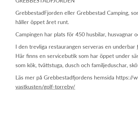
GREBBESTADFJORDEN
GrebbestadFjorden eller Grebbestad Camping, som 
håller öppet året runt.
Campingen har plats för 450 husbilar, husvagnar oc
I den trevliga restaurangen serveras en underbar
Här finns en servicebutik som har öppet under sä
som kök, tvättstuga, dusch och familjeduschar, sk
Läs mer på Grebbestadfjordens hemsida https://
vastkusten/golf-torreby/