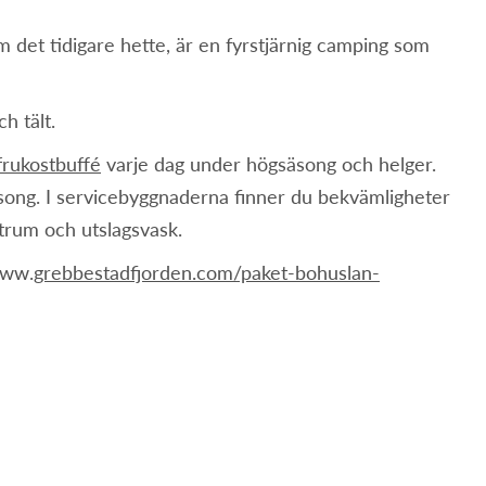
det tidigare hette, är en fyrstjärnig camping som
h tält.
frukostbuffé
varje dag under högsäsong och helger.
song. I servicebyggnaderna finner du bekvämligheter
ötrum och utslagsvask.
www.
grebbestadfjorden.com/paket-bohuslan-