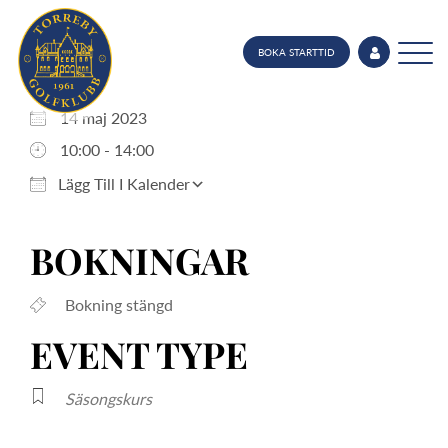
BOKA STARTTID
NÄR
Ladda ner ICS
Google Kalender
iCalendar
Office 365
Outlook Live
14 maj 2023
10:00 - 14:00
Lägg Till I Kalender
BOKNINGAR
Bokning stängd
EVENT TYPE
Säsongskurs