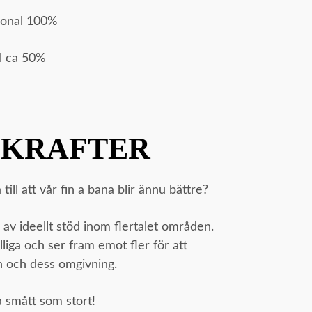
sonal 100%
l ca 50%
 KRAFTER
till att vår fin a bana blir ännu bättre?
 av ideellt stöd inom flertalet områden.
lliga och ser fram emot fler för att
an och dess omgivning.
a smått som stort!