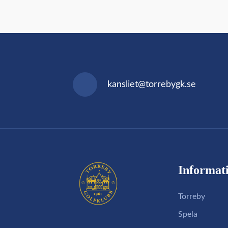
kansliet@torrebygk.se
Informat
Torreby
Spela