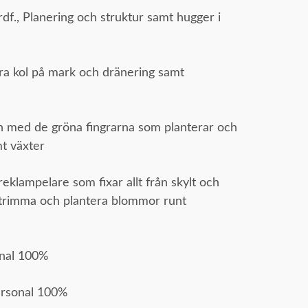
df., Planering och struktur samt hugger i
a kol på mark och dränering samt
 med de gröna fingrarna som planterar och
t växter
eklampelare som fixar allt från skylt och
tt trimma och plantera blommor runt
nal 100%
ersonal 100%