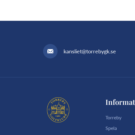
kansliet@torrebygk.se
Informat
Torreby
Spela