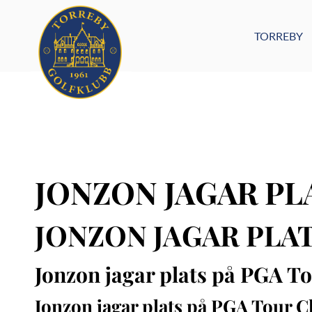
TORREBY
JONZON JAGAR PL
JONZON JAGAR PLA
Jonzon jagar plats på PGA 
Jonzon jagar plats på PGA Tour