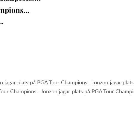
hampions…
s…
n jagar plats på PGA Tour Champions…Jonzon jagar plat
Tour Champions…Jonzon jagar plats på PGA Tour Champi