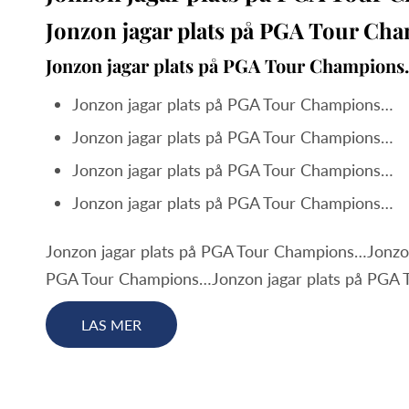
Jonzon jagar plats på PGA Tour C
Jonzon jagar plats på PGA Tour Champion
Jonzon jagar plats på PGA Tour Champions…
Jonzon jagar plats på PGA Tour Champions…
Jonzon jagar plats på PGA Tour Champions…
Jonzon jagar plats på PGA Tour Champions…
Jonzon jagar plats på PGA Tour Champions…Jonzo
PGA Tour Champions…Jonzon jagar plats på PGA 
LAS MER