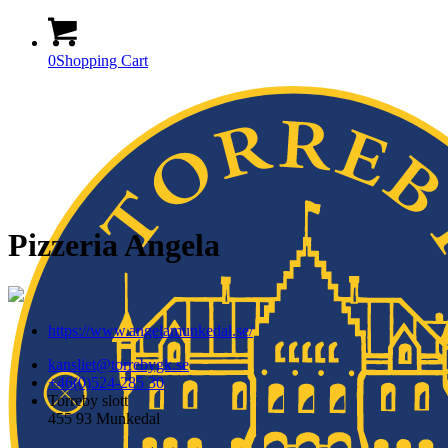
0
Shopping Cart
Pizzeria Angela
https://www.angelamunkedal.se/
kansliet@torrebygk.se
+46(0)524-285 30
Torreby slott
455 93 Munkedal