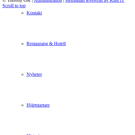
© Torreby GK
|
Administration
|
Hemsidan levereras av Kust IT
Scroll to top
Kontakt
Restaurang & Hotell
Nyheter
Hjärtstartare