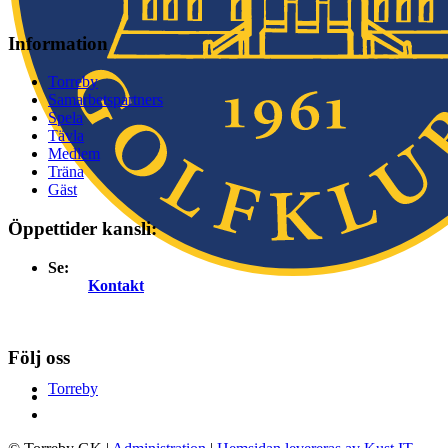
Information
Torreby
Samarbetspartners
Spela
Tävla
Medlem
Träna
Gäst
Öppettider kansli:
Se:
Kontakt
Följ oss
Torreby